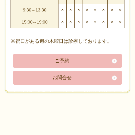
9:30～13:30
○
○
○
×
○
○
×
×
15:00～19:00
○
○
○
×
○
○
×
×
※祝日がある週の木曜日は診療しております。
ご予約
お問合せ