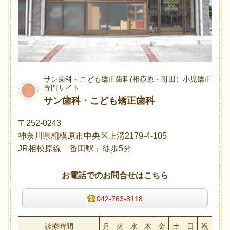
サン歯科・こども矯正歯科(相模原・町田）小児矯正
専門サイト
サン歯科・こども矯正歯科
〒252-0243
神奈川県相模原市中央区上溝2179-4-105
JR相模原線「番田駅」徒歩5分
お電話でのお問合せはこちら
042-763-8118
診療時間
月
火
水
木
金
土
日
祝